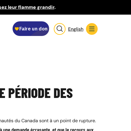
sez leur flamme grandir
.
English
E PÉRIODE DES
unautés du Canada sont à un point de rupture.
à une demande écrasante, et que le recours aux