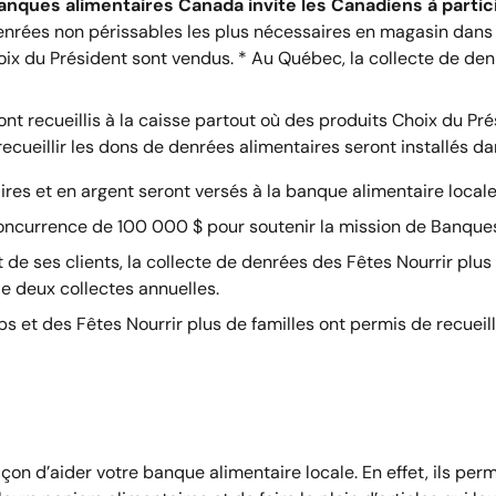
ques alimentaires Canada invite les Canadiens à partici
nrées non périssables les plus nécessaires en magasin dans 
hoix du Président sont vendus. * Au Québec, la collecte de de
nt recueillis à la caisse partout où des produits Choix du Pr
ecueillir les dons de denrées alimentaires seront installés 
es et en argent seront versés à la banque alimentaire locale
concurrence de 100 000 $ pour soutenir la mission de Banque
de ses clients, la collecte de denrées des Fêtes Nourrir plus 
e deux collectes annuelles.
 et des Fêtes Nourrir plus de familles ont permis de recueilli
açon d’aider votre banque alimentaire locale. En effet, ils p