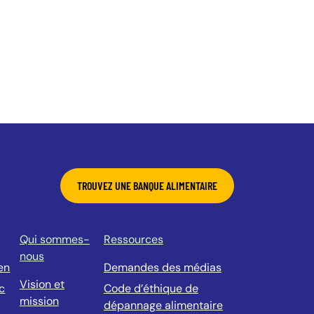
TROUVEZ UNE BANQUE ALIMENTAIRE
Qui sommes-
Ressources
nous
en
Demandes des médias
Vision et
c
Code d’éthique de
mission
dépannage alimentaire