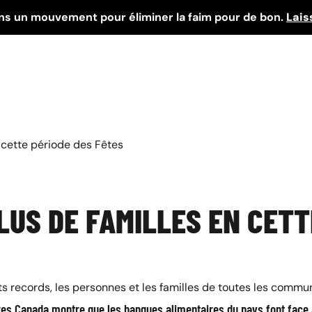
ns un mouvement pour éliminer la faim pour de bon.
Lais
n cette période des Fêtes
LUS DE FAMILLES EN CETT
ts records, les personnes et les familles de toutes les comm
es Canada montre que les banques alimentaires du pays font face 